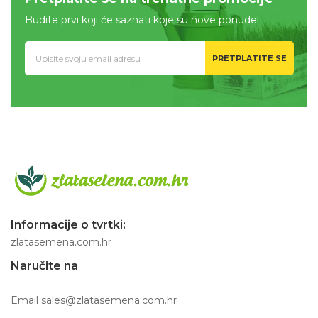
Budite prvi koji će saznati koje su nove ponude!
PRETPLATITE SE
Informacije o tvrtki:
zlatasemena.com.hr
Naručite na
Email
sales@zlatasemena.com.hr