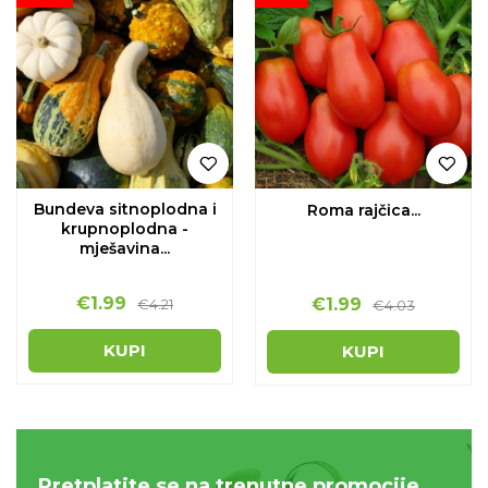
Bundeva sitnoplodna i
Roma rajčica...
krupnoplodna -
mješavina...
€
1.99
€
1.99
€
4.21
€
4.03
KUPI
KUPI
Pretplatite se na trenutne promocije