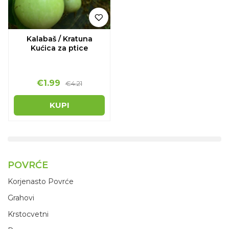
Kalabaš / Kratuna
Kućica za ptice
€1.99
€4.21
KUPI
POVRĆE
Korjenasto Povrće
Grahovi
Krstocvetni