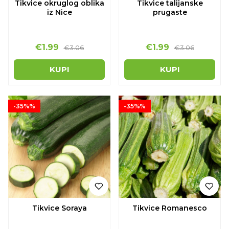
Tikvice okruglog oblika
Tikvice talijanske
iz Nice
prugaste
€1.99
€1.99
€3.06
€3.06
KUPI
KUPI
-35%%
-35%%
Tikvice Soraya
Tikvice Romanesco