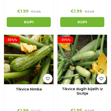
€1.99
€1.99
€3.06
€3.06
KUPI
KUPI
-35%%
-35%%
Tikvice dugih bijelih iz
Tikvice Nimba
Sicilije
€1.99
€1.99
€3.06
€3.06