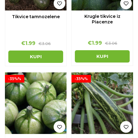
Krugle tikvice iz
Tikvice tamnozelene
Piacenze
€1.99
€1.99
€3.06
€3.06
KUPI
KUPI
-35%%
-35%%