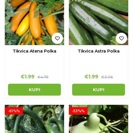
Tikvica Atena Polka
Tikvica Astra Polka
€1.99
€1.99
€4.79
€3.06
KUPI
KUPI
-61%%
-53%%