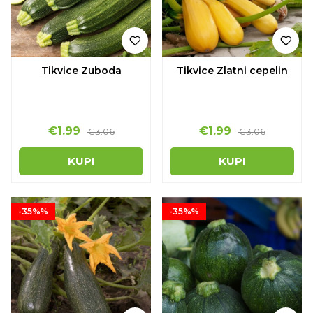
Tikvice Zuboda
Tikvice Zlatni cepelin
€1.99
€1.99
€3.06
€3.06
KUPI
KUPI
-35%%
-35%%