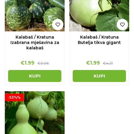
Kalabaš / Kratuna
Kalabaš / Kratuna
Izabrana mješavina za
Butelja tikva gigant
kalabaš
€1.99
€1.99
€5.06
€4.21
KUPI
KUPI
-53%%