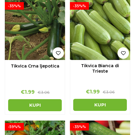
-35%%
-35%%
Tikvica Bianca di
Tikvica Crna ljepotica
Trieste
€1.99
€1.99
€3.06
€3.06
KUPI
KUPI
-59%%
-35%%