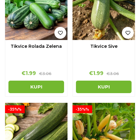
Tikvice Rolada Zelena
Tikvice Sive
€1.99
€1.99
€3.06
€3.06
KUPI
KUPI
-35%%
-35%%