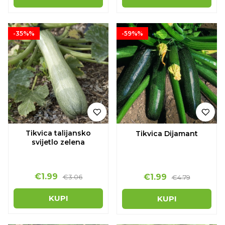
-35%%
-59%%
Tikvica talijansko
Tikvica Dijamant
svijetlo zelena
€1.99
€1.99
€3.06
€4.79
KUPI
KUPI