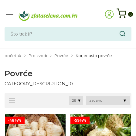
0
početak
Proizvodi
Povrće
Korjenasto povrće
Povrće
CATEGORY_DESCRIPTION_10
-48%%
-59%%