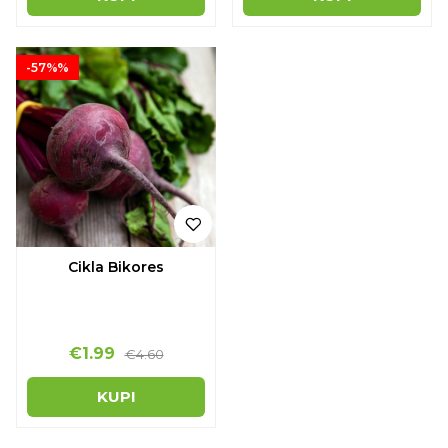
-57%%
Cikla Bikores
€1.99
€4.60
KUPI