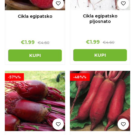
Cikla egipatsko
Cikla egipatsko
pljosnato
€1.99
€1.99
€4.60
€4.60
KUPI
KUPI
-57%%
-48%%