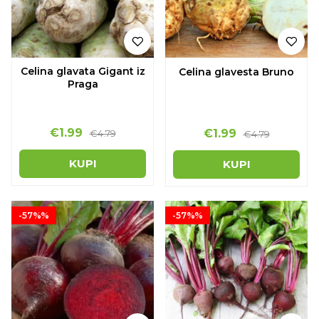
Celina glavata Gigant iz
Celina glavesta Bruno
Praga
€1.99
€1.99
€4.79
€4.79
KUPI
KUPI
-57%%
-57%%