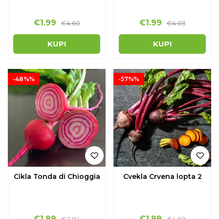
€1.99
€1.99
€4.60
€4.03
KUPI
KUPI
-48%%
-57%%
Cikla Tonda di Chioggia
Cvekla Crvena lopta 2
€1.99
€1.99