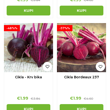
€3.84
€4.60
KUPI
KUPI
-48%%
-57%%
Cikla - Krv bika
Cikla Bordeaux 237
€1.99
€1.99
€3.84
€4.60
KUPI
KUPI