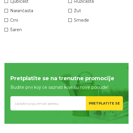
Ljubičast
Ružičasta
Narančasta
Žut
Crni
Smeđe
Šaren
Pretplatite se na trenutne promocije
Budite prvi koji će saznati koje su nove ponude!
PRETPLATITE SE