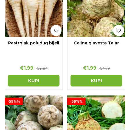
Pastrnjak poludug bijeli
Celina glavesta Talar
€1.99
€1.99
€3.84
€4.79
KUPI
KUPI
-59%%
-59%%