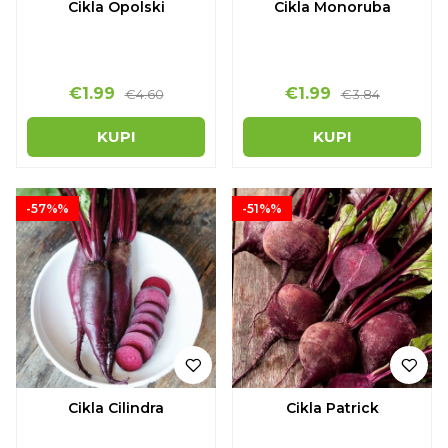
Cikla Opolski
Cikla Monoruba
€1.99
€1.99
€4.60
€3.84
KUPI
KUPI
-57%%
-51%%
Cikla Cilindra
Cikla Patrick