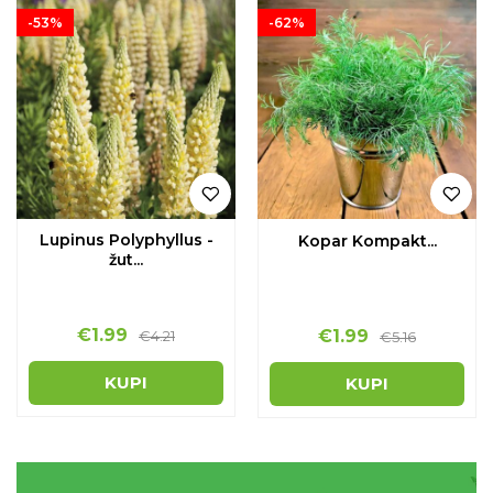
-53%
-62%
Lupinus Polyphyllus -
Kopar Kompakt...
žut...
€
1.99
€
1.99
€
4.21
€
5.16
KUPI
KUPI