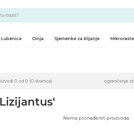
Lubenica
Dinja
Sjemenke za klijanje
Mikroraste
roizvodi 0 od 0 (0 stranica)
ograničenje st
Lizijantus'
Nema pronađenih proizvoda