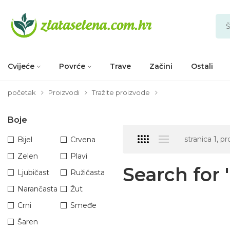
Cvijeće
Povrće
Trave
Začini
Ostali
početak
Proizvodi
Tražite proizvode
Boje
stranica 1, p
Bijel
Crvena
Zelen
Plavi
Search for '
Ljubičast
Ružičasta
Narančasta
Žut
Crni
Smeđe
Šaren