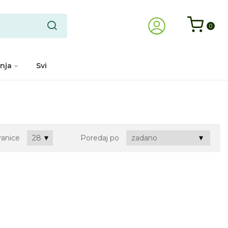
0
nja
Svi
ranice
Poredaj po