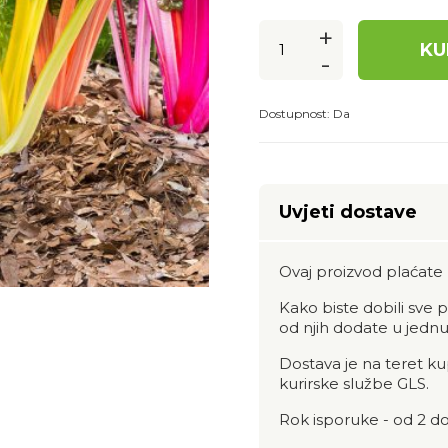
+
KU
-
Dostupnost:
Da
Uvjeti dostave
Ovaj proizvod plaćate 
Kako biste dobili sve
od njih dodate u jednu
Dostava je na teret k
kurirske službe GLS.
Rok isporuke - od 2 do