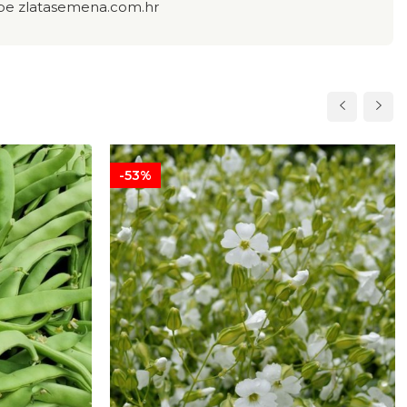
redbe zlatasemena.com.hr
-53%