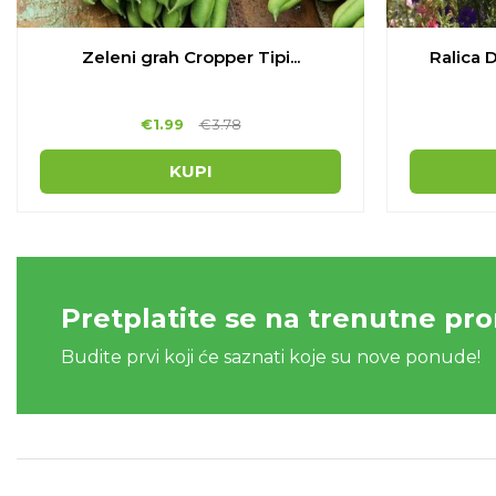
Zeleni grah Cropper Tipi...
Ralica D
€
1.99
€
3.78
KUPI
Pretplatite se na trenutne pr
Budite prvi koji će saznati koje su nove ponude!