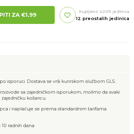
Kupljeno 4209 jedinica
PITI ZA €
1.99
12 preostalih jedinica
po isporuci. Dostava se vrši kurirskom službom GLS.
 proizvode sa zajedničkom isporukom, molimo da svaki
 zajedničku košaricu.
upca i naplaćuje se prema standardnim tarifama
 10 radnih dana