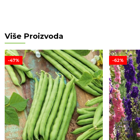
Više Proizvoda
-47%
-62%