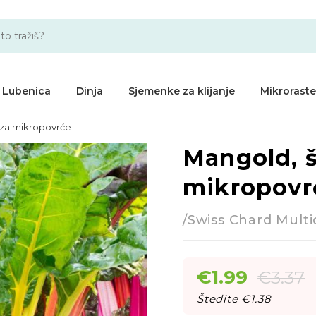
Lubenica
Dinja
Sjemenke za klijanje
Mikroraste
- za mikropovrće
Mangold, š
-41%
mikropovrć
/Swiss Chard Multi
€
1.99
€
3.37
Štedite €
1.38