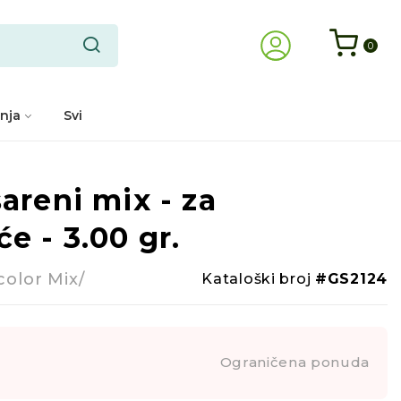
0
nja
Svi
areni mix - za
e - 3.00 gr.
color Mix/
Kataloški broj
#GS2124
Ograničena ponuda