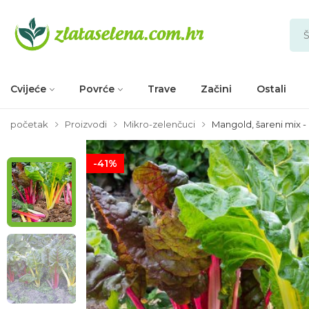
Cvijeće
Povrće
Trave
Začini
Ostali
početak
Proizvodi
Mikro-zelenčuci
Mangold, šareni mix 
-41%