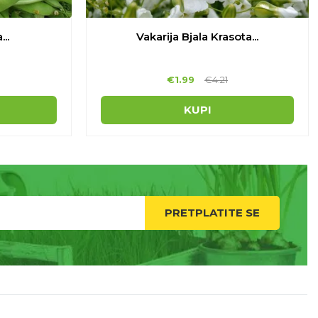
..
Vakarija Bjala Krasota...
€
1.99
€
4.21
KUPI
PRETPLATITE SE