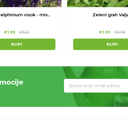
elphinium visok - mix...
Zeleni grah Valja.
€
1.99
€
5.22
€
1.99
€
3.78
KUPI
KUPI
omocije